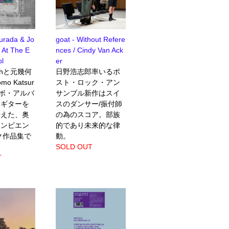
urada & Jo
goat - Without Refere
 At The E
nces / Cindy Van Ack
ol
er
ashと元幾何
日野浩志郎率いるポ
o Katsur
スト・ロック・アン
ラボ・アルバ
サンブル新作はスイ
。ギターを
スのダンサー/振付師
据えた、奥
の為のスコア。部族
アンビエン
的であり未来的な律
ク作品集で
動。
SOLD OUT
T