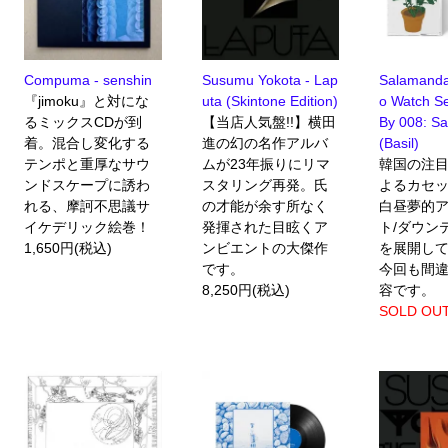
Compuma - senshin
Susumu Yokota - Lap
Salamanda
『jimoku』と対にな
uta (Skintone Edition)
o Watch S
るミックスCDが到
【当店人気盤!!】横田
By 008: S
着。混合し変化する
進の幻の名作アルバ
(Basil)
テンポと重厚なサウ
ムが23年振りにリマ
韓国の注
ンドスケープに誘わ
スタリング再発。氏
よるカセ
れる、摩訶不思議サ
の才能が余す所なく
白昼夢的
イケデリック絵巻！
発揮された目眩くア
ト/ダウンテ
1,650円(税込)
ンビエントの大傑作
を展開し
です。
今回も間
8,250円(税込)
容です。
SOLD OU