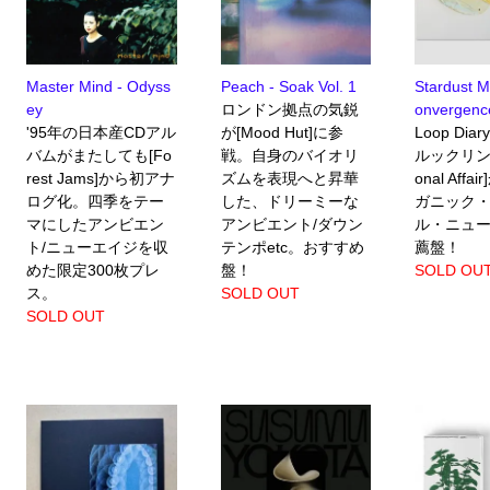
Master Mind - Odyss
Peach - Soak Vol. 1
Stardust Mu
ey
ロンドン拠点の気鋭
onvergenc
'95年の日本産CDアル
が[Mood Hut]に参
Loop Di
バムがまたしても[Fo
戦。自身のバイオリ
ルックリン拠
rest Jams]から初アナ
ズムを表現へと昇華
onal Aff
ログ化。四季をテー
した、ドリーミーな
ガニック
マにしたアンビエン
アンビエント/ダウン
ル・ニュ
ト/ニューエイジを収
テンポetc。おすすめ
薦盤！
めた限定300枚プレ
盤！
SOLD OU
ス。
SOLD OUT
SOLD OUT