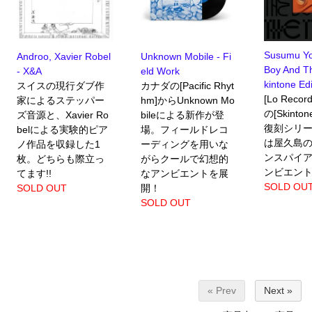
Susumu Yo
Androo, Xavier Robel
Unknown Mobile - Fi
Boy And T
- X&A
eld Work
kintone Edi
スイスの現行ダブ作
カナダの[Pacific Rhyt
[Lo Recor
家によるステッパー
hm]からUnknown Mo
の[Skint
ズ音源と、Xavier Ro
bileによる新作が登
復刻シリ
belによる実験的ピア
場。フィールドレコ
は屋久島
ノ作品を収録した1
ーディングを用いな
ンスパイ
枚。どちらも際立っ
がらクールで幻想的
ンビエン
てます!!
なアンビエントを展
SOLD OU
SOLD OUT
開！
SOLD OUT
« Prev
Next »