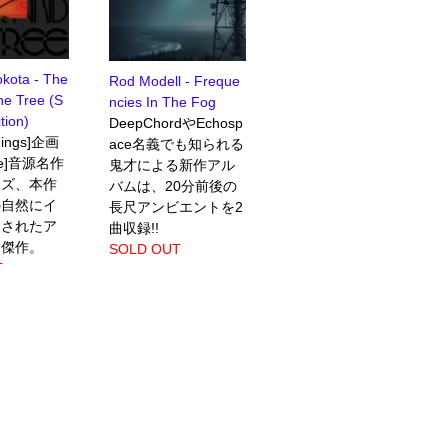
kota - The
Rod Modell - Freque
he Tree (S
ncies In The Fog
tion)
DeepChordやEchosp
dings]企画
ace名義でも知られる
one]音源名作
鬼才による新作アル
ーズ、本作
バムは、20分前後の
の自然にイ
長尺アンビエントを2
アされたア
曲収録!!
ト傑作。
SOLD OUT
T