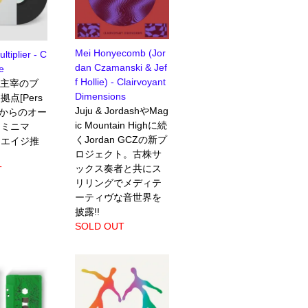
Mei Honyecomb (Jor
ltiplier - C
dan Czamanski & Jef
e
f Hollie) - Clairvoyant
ary主宰のブ
Dimensions
点[Pers
Juju & JordashやMag
air]からのオー
ic Mountain Highに続
・ミニマ
くJordan GCZの新プ
ーエイジ推
ロジェクト。古株サ
ックス奏者と共にス
T
リリングでメディテ
ーティヴな音世界を
披露!!
SOLD OUT