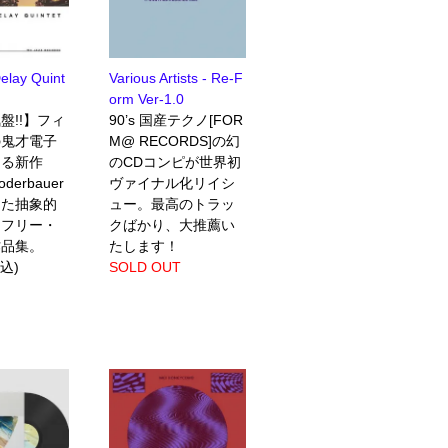
Delay Quint
Various Artists - Re-F
orm Ver-1.0
盤!!】フィ
90’s 国産テクノ[FOR
の鬼才電子
M@ RECORDS]の幻
よる新作
のCDコンピが世界初
derbauer
ヴァイナル化リイシ
した抽象的
ュー。最高のトラッ
なフリー・
クばかり、大推薦い
作品集。
たします！
税込)
SOLD OUT