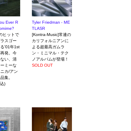
ou Ever R
Tyler Friedman - ME
tomime?
TLASR
r"のヒットで
[Kontra-Music]常連の
グラスゴー
カリフォルニアンに
'01年1st
よる超最高ガムラ
が再発。今
ン・ミニマル・テク
せない、清
ノアルバムが登場！
リーミーな
SOLD OUT
ニカ/アン
作品集。
税込)