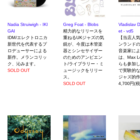
Nadia Struiwigh - IKI
Greg Foat - Blobs
Vladislav 
GAI
精力的なリリースを
et - vd5
IDM/エレクトロニカ
重ねるUKジャズの気
【当店人気
新世代を代表するプ
鋭が、今度は木管楽
ンランド
ロデューサーによる
器とシンセサイザー
音楽家に
新作。メランコリッ
のためのアンビエン
は、Max Lo
ク、沁みます。
ト/ライブラリー・ミ
らも参加
SOLD OUT
ュージックをリリー
で実験的
ス。
ジャズ的
SOLD OUT
4,700円(