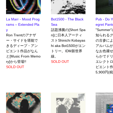
La Marr - Mood Prog
Bot1500 - The Black
Pub - Do Y
rams – Extended Pla
Sea
egret Pan
y
話題沸騰の[Short Spa
"Summe
Ron Trentのアナザ
n]に日本人アーティ
知られる
ー・サイドを堪能で
ストShinichi Kobayas
の古参による
きるディープ・アン
hi aka Bot1500がエン
アルバム
ビエント作品がなん
トリー。IDM新世界
なお色褪
と[Music From Memo
線。
らかでド
ry]から登場!!
SOLD OUT
エレクトロ
SOLD OUT
ビエント
5,900円(