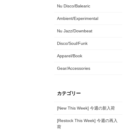
Nu Disco/Balearic
Ambient/Experimental
Nu Jazz/Downbeat
Disco/Soul/Funk
Apparel/Book
Gear/Accessories
カテゴリー
[New This Week] 今週の新入荷
[Restock This Week] 今週の再入
荷