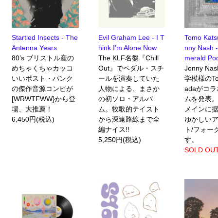
Startled Insects - The
Evil Graham Lee - I T
Tomo Kats
Antenna Years
hink I’m Alone Now
nny Nash -
80’s ブリストル産の
The KLF名盤『Chill
merald Po
めちゃくちゃカッコ
Out』でペダル・スチ
Jonny N
いいポスト・パンク
ールを演奏していた
学模様のTom
の傑作音源コンピが
人物による、まさか
adaがコ
[WRWTFWW}から登
の初ソロ・アルバ
ムを発表
場、大推薦！
ム。牧歌的テイスト
メインに
6,450円(税込)
から深遠路線まで全
ゆかしい
編ナイス!!
ト/フォー
5,250円(税込)
す。
SOLD OU