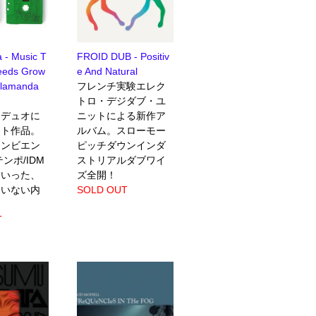
 - Music T
FROID DUB - Positiv
eeds Grow
e And Natural
alamanda
フレンチ実験エレク
トロ・デジダブ・ユ
目デュオに
ニットによる新作ア
ット作品。
ルバム。スローモー
アンビエン
ピッチダウンインダ
ンポ/IDM
ストリアルダブワイ
ていった、
ズ全開！
違いない内
SOLD OUT
T