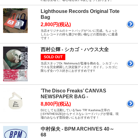
Lighthouse Records Original Tote
Bag
2,800円(税込)
当店オリジナルのトートバッグがついに完成。ちょっと
したレコードの持ち運びや買い物などの普段使いに最適
です！
西村公輝 - シカゴ・ハウス大全
SOLD OUT
当店スタッフDr. Nishimuraが監修を務める、シカゴ・ハ
ウスを完全網羅した決定版ディスク・ガイド。シカゴに
限らず全ハウス好きにおすすすめです!!
’The Disco Freaks’ CANVAS
NEWSPAPER BAG -
8,800円(税込)
DJとしても活動しているTaro 'TR' Kashima主宰の
[:SYNTHESIZE]からナイスなレコードバッグが登場。現
場のみならず普段使いにもおすすめです！
中村保夫 - BPM ARCHIVES 40～
68