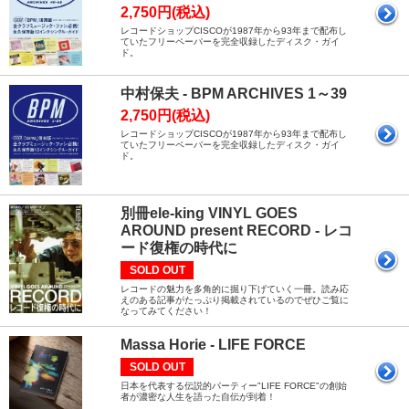
2,750円(税込)
レコードショップCISCOが1987年から93年まで配布し
ていたフリーペーパーを完全収録したディスク・ガイ
ド。
中村保夫 - BPM ARCHIVES 1～39
2,750円(税込)
レコードショップCISCOが1987年から93年まで配布し
ていたフリーペーパーを完全収録したディスク・ガイ
ド。
別冊ele-king VINYL GOES
AROUND present RECORD - レコ
ード復権の時代に
SOLD OUT
レコードの魅力を多角的に掘り下げていく一冊。読み応
えのある記事がたっぷり掲載されているのでぜひご覧に
なってみてください！
Massa Horie - LIFE FORCE
SOLD OUT
日本を代表する伝説的パーティー"LIFE FORCE"の創始
者が濃密な人生を語った自伝が到着！