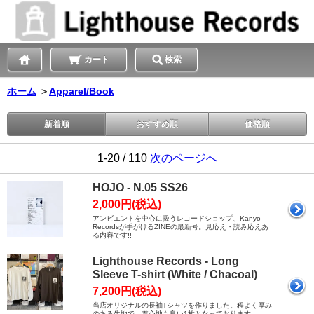
カート
検索
ホーム
＞
Apparel/Book
新着順
おすすめ順
価格順
1-20 / 110
次のページへ
HOJO - N.05 SS26
2,000円(税込)
アンビエントを中心に扱うレコードショップ、Kanyo
Recordsが手がけるZINEの最新号。見応え・読み応えあ
る内容です!!
Lighthouse Records - Long
Sleeve T-shirt (White / Chacoal)
7,200円(税込)
当店オリジナルの長袖Tシャツを作りました。程よく厚み
のある生地で、着心地も良い1枚となっております。