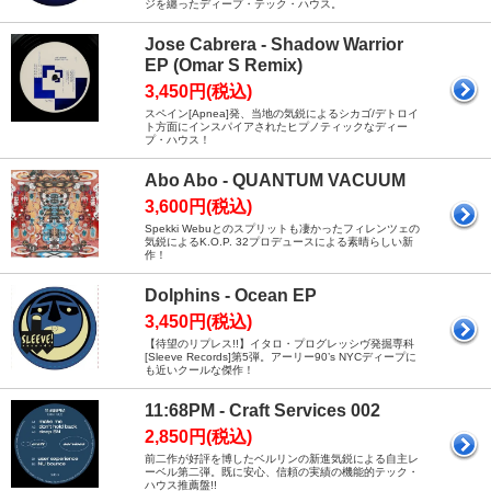
ジを纏ったディープ・テック・ハウス。
Jose Cabrera - Shadow Warrior
EP (Omar S Remix)
3,450円(税込)
スペイン[Apnea]発、当地の気鋭によるシカゴ/デトロイ
ト方面にインスパイアされたヒプノティックなディー
プ・ハウス！
Abo Abo - QUANTUM VACUUM
3,600円(税込)
Spekki Webuとのスプリットも凄かったフィレンツェの
気鋭によるK.O.P. 32プロデュースによる素晴らしい新
作！
Dolphins - Ocean EP
3,450円(税込)
【待望のリプレス!!】イタロ・プログレッシヴ発掘専科
[Sleeve Records]第5弾。アーリー90’s NYCディープに
も近いクールな傑作！
11:68PM - Craft Services 002
2,850円(税込)
前二作が好評を博したベルリンの新進気鋭による自主レ
ーベル第二弾。既に安心、信頼の実績の機能的テック・
ハウス推薦盤!!