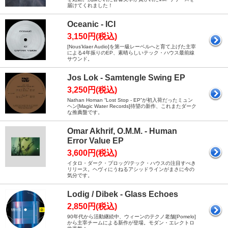
届けてくれました！
Oceanic - ICI
3,150円(税込)
[Nous’klaer Audio]を第一級レーベルへと育て上げた主宰
による4年振りのEP、素晴らしいテック・ハウス最前線
サウンド。
Jos Lok - Samtengle Swing EP
3,250円(税込)
Nathan Homan “Lost Stop - EP”が初入荷だったミュン
ヘン[Magic Water Records]待望の新作、これまたダーク
な推薦盤です。
Omar Akhrif, O.M.M. - Human
Error Value EP
3,600円(税込)
イタロ・ダーク・プロッグ/テック・ハウスの注目すべき
リリース。ヘヴィにうねるアシッドラインがまさに今の
気分です。
Lodig / Dibek - Glass Echoes
2,850円(税込)
90年代から活動継続中、ウィーンのテクノ老舗[Pomelo]
から主宰チームによる新作が登場。モダン・エレクトロ