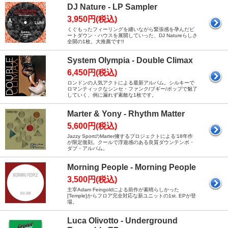
DJ Nature - LP Sampler
3,950円(税込)
くぐもったフィーリングを纏いながら緊張感を孕んだビ
ートダウン・ハウスを展開していった、DJ Natureらしさ
全開の1枚。大推薦です!!
System Olympia - Double Climax
6,450円(税込)
ロンドンの人気アクトによる最新アルバム。シルキーで
ロマンティックなシンセ・ファンク/ブギー/ポップで魅了
していく、例に漏れず素敵な1枚です。
Marter & Yony - Rhythm Matter
5,600円(税込)
Jazzy SportのMarter擁するプロジェクトによる'18年作
が限定復刻。クールで浮遊感のある良質ダウンテンポ・
ダブ・アルバム。
Morning People - Morning People
3,500円(税込)
主宰Adam Feingoldによる前作が素晴らしかった
[Temple]からフロア完全対応な新ユニットの1st. EPが登
場。
Luca Olivotto - Underground