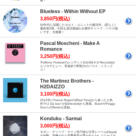
薦！
Blueless - Within Without EP
3,850円(税込)
00年代に活躍したカルト・ユニットの復活作、(恐らく)
最終第3弾。今回も清涼感溢れる傑作ディープ・ハウス揃
いです。大推薦！
Pascal Moscheni - Make A
Romance
3,250円(税込)
'Polifonic Festival'のレジデントDJが[M.A.D Records]か
らソロデビュー。享楽的で即戦力のハウス・トラック
ス！
The Martinez Brothers -
H2DAIZZO
3,100円(税込)
2012年にFranck Rogerの[Real Tone]から放った人気
作"H 2 Da Izzo"が[Defected]から再発。ButchやPeggy
GouらのRemixも収録。
Konduku - Sarmal
3,000円(税込)
モダン・ディープ・テクノ技巧派が主宰レーベル[Hayal]
を始動。洗練された音響美学が貫かれた1st. リリースを