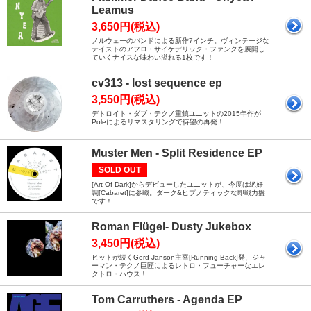
Leamus
3,650円(税込)
ノルウェーのバンドによる新作7インチ。ヴィンテージな
テイストのアフロ・サイケデリック・ファンクを展開し
ていくナイスな味わい溢れる1枚です！
cv313 - lost sequence ep
3,550円(税込)
デトロイト・ダブ・テクノ重鎮ユニットの2015年作が
Poleによるリマスタリングで待望の再発！
Muster Men - Split Residence EP
SOLD OUT
[Art Of Dark]からデビューしたユニットが、今度は絶好
調[Cabaret]に参戦。ダーク&ヒプノティックな即戦力盤
です！
Roman Flügel- Dusty Jukebox
3,450円(税込)
ヒットが続くGerd Janson主宰[Running Back]発、ジャ
ーマン・テクノ巨匠によるレトロ・フューチャーなエレ
クトロ・ハウス！
Tom Carruthers - Agenda EP