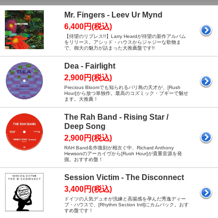
Mr. Fingers - Leev Ur Mynd
6,400円(税込)
【待望のリプレス!!】Larry Heardが待望の新作アルバム
をリリース。アシッド・ハウスからジャジーな歌物ま
で、御大の魅力が詰まった大推薦盤です!!
Dea - Fairlight
2,900円(税込)
Precious Bloomでも知られるバリ島の天才が、[Rush
Hour]から放つ単独作。最高のコズミック・ブギーで魅せ
ます。大推薦！
The Rah Band - Rising Star /
Deep Song
2,900円(税込)
RAH Band名作復刻が相次ぐ中、Richard Anthony
Hewsonのアーカイヴから[Rush Hour]が貴重音源を発
掘。おすすめ盤！
Session Victim - The Disconnect
3,400円(税込)
ドイツの人気デュオが洗練と高揚感を孕んだ秀逸ディー
プ・ハウスで、[Rhythm Section Intl]にカムバック。おす
すめ盤です！