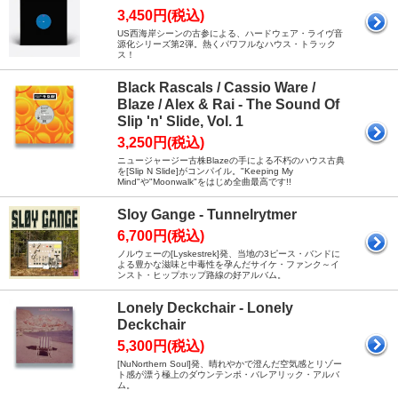
3,450円(税込)
US西海岸シーンの古参による、ハードウェア・ライヴ音
源化シリーズ第2弾。熱くパワフルなハウス・トラック
ス！
Black Rascals / Cassio Ware /
Blaze / Alex & Rai - The Sound Of
Slip 'n' Slide, Vol. 1
3,250円(税込)
ニュージャージー古株Blazeの手による不朽のハウス古典
を[Slip N Slide]がコンパイル。"Keeping My
Mind"や"Moonwalk"をはじめ全曲最高です!!
Sloy Gange - Tunnelrytmer
6,700円(税込)
ノルウェーの[Lyskestrek]発、当地の3ピース・バンドに
よる豊かな滋味と中毒性を孕んだサイケ・ファンク～イ
ンスト・ヒップホップ路線の好アルバム。
Lonely Deckchair - Lonely
Deckchair
5,300円(税込)
[NuNorthern Soul]発、晴れやかで澄んだ空気感とリゾー
ト感が漂う極上のダウンテンポ・バレアリック・アルバ
ム。