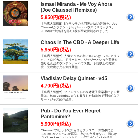
Ismael Miranda - Me Voy Ahora
(Joe Claussell Remixes)
5,850円(税込)
【当店人気盤!!】NYサルサの名門[Fania]の音源を、Joe
Claussellがラテン・ジャジー・ハウスにリミックス。
2015年に大好評を得た1枚が限定復刻されました！
Chaos In The CBD - A Deeper Life
5,950円(税込)
【当店人気盤!!】人気デュオの初アルバムは、バレアリッ
ク、トロピカル、ドリーミー、ジャジーといった要素を
盛り込んだダウンテンポ～ハウス集。予想以上の充実
度・完成度が光る大推薦盤!!
Vladislav Delay Quintet - vd5
4,700円(税込)
【当店人気盤!!】フィンランドの鬼才電子音楽家による新
作は、Max Loderbauerらも参加した抽象的で実験的なフ
リー・ジャズ的作品集。
Pub - Do You Ever Regret
Pantomime?
5,900円(税込)
"Summer"のヒットで知られるグラスゴーの古参によ
る'01年1stアルバムが再発。今なお色褪せない、清らか
でドリーミーなエレクトロニカ/アンビエント作品集。