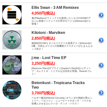
Ellis Swan - 3 AM Remixes
4,050円(税込)
鬼才Madteoがリミックスを提供したシカゴのSSWのア
ルバム音源リミクシーズが伊ボローニャ[Altrimenti]から
登場！
Kilotoni - Marviken
2,850円(税込)
毎回好評の90’s オールドスクール直系テクノ[Kilotoni]の
5番。今回もゴリゴリの実機系テクスチャーがたまらんカ
ッコ良さ！
j:me - Lost Time EP
3,250円(税込)
[Neptune Discs]サブライン[Jupiter’s Depth]からディー
プ・エレクトロ・ミニマルな注目作が登場。Rareshプレ
イ！
Betonkust - Tropicana Tracks
Two
3,700円(税込)
ベルギー拠点[Altered Circuits]にオランダの気鋭が再エン
トリー。ベルジャン・ニュービートやダッチ・ハウスを
彷彿とさせるエレクトロ・テック・ハウス！