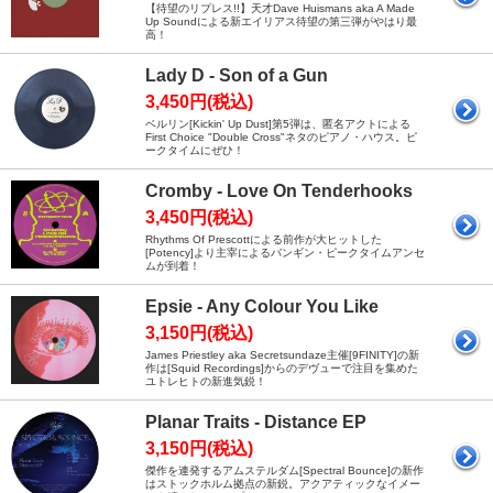
【待望のリプレス!!】天才Dave Huismans aka A Made
Up Soundによる新エイリアス待望の第三弾がやはり最
高！
Lady D - Son of a Gun
3,450円(税込)
ベルリン[Kickin' Up Dust]第5弾は、匿名アクトによる
First Choice "Double Cross"ネタのピアノ・ハウス。ピ
ークタイムにぜひ！
Cromby - Love On Tenderhooks
3,450円(税込)
Rhythms Of Prescottによる前作が大ヒットした
[Potency]より主宰によるバンギン・ピークタイムアンセ
ムが到着！
Epsie - Any Colour You Like
3,150円(税込)
James Priestley aka Secretsundaze主催[9FINITY]の新
作は[Squid Recordings]からのデヴューで注目を集めた
ユトレヒトの新進気鋭！
Planar Traits - Distance EP
3,150円(税込)
傑作を連発するアムステルダム[Spectral Bounce]の新作
はストックホルム拠点の新鋭。アクアティックなイメー