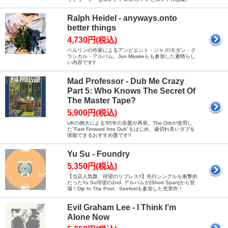
Ralph Heidel - anyways.onto
better things
4,730円(税込)
ベルリンの作家によるアンビエント・ジャズ/モダン・ク
ラシカル・アルバム。Jun Miyakeらも参加した素晴らし
い内容です!!
Mad Professor - Dub Me Crazy
Part 5: Who Knows The Secret Of
The Master Tape?
5,900円(税込)
UKの御大による'85年の名盤が再発。The Orbが使用し
た"Fast Forward Into Dub"をはじめ、歯切れ良いダブを
堪能できるおすすめ盤です!!
Yu Su - Foundry
5,350円(税込)
【当店人気盤、待望のリプレス!!】先行シングルも衝撃的
だったYu Su待望の2nd. アルバムが[Short Span]から登
場！Dip In The Pool、Seefeelも参加した充実作！
Evil Graham Lee - I Think I’m
Alone Now