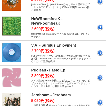
[Wisdom Teeth]、[Well Street]からリリース歴有りのブ
リストルプロデューサーによるBatu主催[Timedance]か
らの新作！
NeWRoomfreaK -
NeWRoomfreaK
3,600円(税込)
Hashman Deejayの新レーベル[So3ar]第1弾。クレイジ
ーテクノ！
V.A. - Surplus Enjoyment
3,700円(税込)
90s UKテック・ハウスSwagの片割れ絡みの新レーベル
第1弾。Nightmares On Waxのリメイク等UKテック・ハ
ウスのレア音源を収録!!
Prioleau - Fasto Ep
3,800円(税込)
スイス拠点[Ozelot]中核による久しぶりの12インチ。ビ
ビットでソフト・サイケデリックなディープ・テック・
ハウス。リミキサーは韓国のMogwaa！
Jeroboam - Jeroboam
5,050円(税込)
【当店人気盤!!】[Space Grapes]からヒットを放ってき