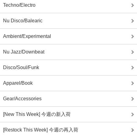
Techno/Electro
Nu Disco/Balearic
Ambient/Experimental
Nu Jazz/Downbeat
Disco/Soul/Funk
Apparel/Book
Gear/Accessories
[New This Week] 今週の新入荷
[Restock This Week] 今週の再入荷