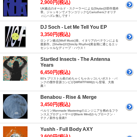
2,900円(税込)
UK拠点のオールド・スクーラーによる[Skylax]3部作最終
章。ジャッキンでメランコリックなCarruthersクオリテ
ィにハズレ無しです！
DJ Soch - Let Me Tell You EP
3,350円(税込)
ロンドン拠点[Wolf Music]発、イタリアのベテランによる
最新作。[Shelter]や[Strictly Rhythm]黄金期に通じるエッ
センシャルなディープ・ハウス！
Startled Insects - The Antenna
Years
6,450円(税込)
80’s ブリストル産のめちゃくちゃカッコいいポスト・パ
ンクの傑作音源コンピが[WRWTFWW}から登場、大推
薦！
Benabou - Rise & Merge
3,450円(税込)
ベルリンManmade Masteringのエンジニアを務めるフラ
ンス人プロデューサーが[Blank Mind]からブロークン・
テクノ新作を発表!!
Yushh - Full Body AXY
3,600円(税込)