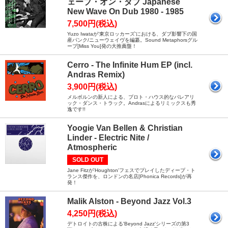
ェーブ・オン・ダブ Japanese
New Wave On Dub 1980 - 1985
7,500円(税込)
Yuzo Iwataが'東京ロッカーズ’における、ダブ影響下の国
産パンク/ニューウェイヴを編纂。Sound Metaphorsグル
ープ[Miss You]発の大推薦盤！
Cerro - The Infinite Hum EP (incl.
Andras Remix)
3,900円(税込)
メルボルンの新人による、プロト・ハウス的なバレアリ
ック・ダンス・トラック。Andrasによるリミックスも秀
逸です!!
Yoogie Van Bellen & Christian
Linder - Electric Nite /
Atmospheric
SOLD OUT
Jane Fitzが'Houghton'フェスでプレイしたディープ・ト
ランス傑作を、ロンドンの名店[Phonica Records]が再
発！
Malik Alston - Beyond Jazz Vol.3
4,250円(税込)
デトロイトの古株による'Beyond Jazz'シリーズの第3