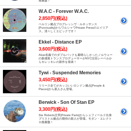
推薦盤！
W.A.C - Forever W.A.C.
2,850円(税込)
ベルリン拠点プログレッシヴ・ルネッサンス
[Punctuality]からワルシャワPrivate Pressのエイリア
ス。清々しくエピックです！
Ekkel - Distance EP
3,600円(税込)
Alvar名義でのダブルパックも素晴らしかったノルウェー
の新感覚トランスプロデューサーがNYC注目レーベルか
らキレッキレの新作を発表！
Tywi - Suspended Memories
3,450円(税込)
リリース全てがカッコいいロンドン拠点[People &
Places]から新人さん登場。
Berwick - Son Of Stan EP
3,300円(税込)
Ste Roberts主宰[Private Parts]からシェフィールド出身
ブリストル拠点の期待の新人が登場。モダン・エレクト
ロ推薦盤！