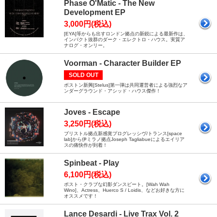
Phase O'Matic - The New
Development EP
3,000円(税込)
[EYA]等からも出すロンドン拠点の新鋭による最新作は、
インパクト抜群のダーク・エレクトロ・ハウス。実質ア
ナログ・オンリー。
Voorman - Character Builder EP
SOLD OUT
ボストン新興[Stelus]第一弾は共同運営者による強烈なア
ンダーグラウンド・アシッド・ハウス傑作！
Joves - Escape
3,250円(税込)
ブリストル拠点新感覚プログレッシヴ/トランス[space
lab]から伊ミラノ拠点Joseph Tagliabueによるエイリア
スの痛快作が到着！
Spinbeat - Play
6,100円(税込)
ポスト・クラブな幻影ダンスビート。[Wah Wah
Wino]、Actress、Huerco S / Loidis、などお好きな方に
オススメです！
Lance Desardi - Live Trax Vol. 2