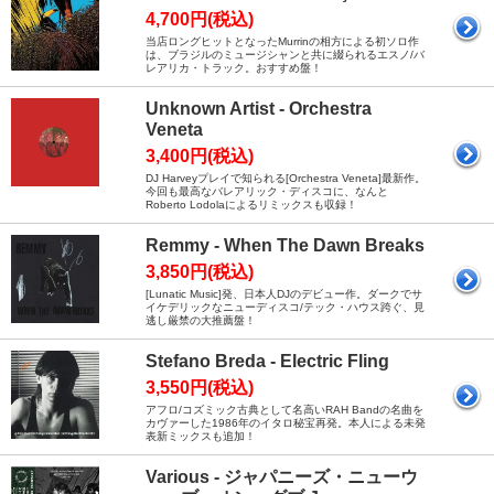
4,700円(税込)
当店ロングヒットとなったMurrinの相方による初ソロ作
は、ブラジルのミュージシャンと共に綴られるエスノ/バ
レアリカ・トラック。おすすめ盤！
Unknown Artist - Orchestra
Veneta
3,400円(税込)
DJ Harveyプレイで知られる[Orchestra Veneta]最新作。
今回も最高なバレアリック・ディスコに、なんと
Roberto Lodolaによるリミックスも収録！
Remmy - When The Dawn Breaks
3,850円(税込)
[Lunatic Music]発、日本人DJのデビュー作。ダークでサ
イケデリックなニューディスコ/テック・ハウス跨ぐ、見
逃し厳禁の大推薦盤！
Stefano Breda - Electric Fling
3,550円(税込)
アフロ/コズミック古典として名高いRAH Bandの名曲を
カヴァーした1986年のイタロ秘宝再発。本人による未発
表新ミックスも追加！
Various - ジャパニーズ・ニューウ