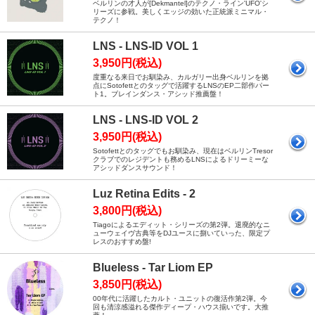
ベルリンの才人が[Dekmantel]のテクノ・ライン'UFO'シ
リーズに参戦。美しくエッジの効いた正統派ミニマル・
テクノ！
LNS - LNS-ID VOL 1
3,950円(税込)
度重なる来日でお馴染み、カルガリー出身ベルリンを拠
点にSotofettとのタッグで活躍するLNSのEP二部作パー
ト1。ブレインダンス・アシッド推薦盤！
LNS - LNS-ID VOL 2
3,950円(税込)
Sotofettとのタッグでもお馴染み、現在はベルリンTresor
クラブでのレジデントも務めるLNSによるドリーミーな
アシッドダンスサウンド！
Luz Retina Edits - 2
3,800円(税込)
Tiagoによるエディット・シリーズの第2弾。退廃的なニ
ューウェイヴ古典等をDJユースに捌いていった、限定プ
レスのおすすめ盤!
Blueless - Tar Liom EP
3,850円(税込)
00年代に活躍したカルト・ユニットの復活作第2弾。今
回も清涼感溢れる傑作ディープ・ハウス揃いです。大推