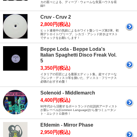
カの面々による、ディープ・ウォームな良質ハウスを収
録!!
Cruv - Cruv 2
2,800円(税込)
ヒット連発中の気鋭によるホワイト盤シリーズ第2弾。初
期デトロイト/ブリープ、シカゴ・アシッド好きはマスト
でチェックをお願いします！
Beppe Loda - Beppe Loda's
Italian Spaghetti Disco Freak Vol.
5
3,350円(税込)
イタリアの巨匠による最新エディット集。超マイナーな
フレンチ・ディスコ等を捌いた、ディスコ・フリークス
必聴のおすすめ盤！
Solenoid - Middlemarch
4,400円(税込)
90年代から活動するポートランドの伝説的アーティスト
が新レーベル[Common Language]から放つミュータン
ト・エレクトロ新作！
Efdemin - Mirror Phase
2,950円(税込)