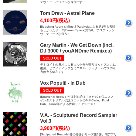
デヴュー、パワフルな傑作です！
Tom Drew - Astral Plane
4,100円(税込)
Bleaching Agent x Miles J Paralysisによる第1弾も素晴
らしかったリーズ[Dream Space]第2弾。プログレッシ
ヴ・ディープな傑作!!
Gary Martin - We Get Down (incl.
DJ 3000 / youANDme Remixes)
SOLD OUT
デトロイトの鬼才によるカルト作が新リミックスと共に
復刻。ヒプノティックなミニマル・テック・ハウスの引
力は今も健在です。
Vox Populi! - In Dub
SOLD OUT
[Emotional Rescue]が復刻を続けてきた80’s 仏エスノ・
インダストリアル伝説ユニットのFull Circle、Froid
Dub、Krikor等による抜群リミクシーズ！
V.A. - Sculptured Record Sampler
Vol.3
3,900円(税込)
[Sculptured Records]発の好評シリーズ第3弾。南アフリ