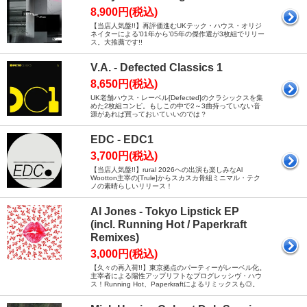
8,900円(税込)
【当店人気盤!!】再評価進むUKテック・ハウス・オリジ
ネイターによる’01年から’05年の傑作選が3枚組でリリー
ス。大推薦です!!
V.A. - Defected Classics 1
8,650円(税込)
UK老舗ハウス・レーベル[Defected]のクラシックスを集
めた2枚組コンピ。もしこの中で2～3曲持っていない音
源があれば買っておいていいのでは？
EDC - EDC1
3,700円(税込)
【当店人気盤!!】rural 2026への出演も楽しみなAl
Wootton主宰の[Trule]からスカスカ骨組ミニマル・テク
ノの素晴らしいリリース！
Al Jones - Tokyo Lipstick EP
(incl. Running Hot / Paperkraft
Remixes)
3,000円(税込)
【久々の再入荷!!】東京拠点のパーティーがレーベル化。
主宰者による陽性アップリフトなプログレッシヴ・ハウ
ス！Running Hot、Paperkraftによるリミックスも◎。