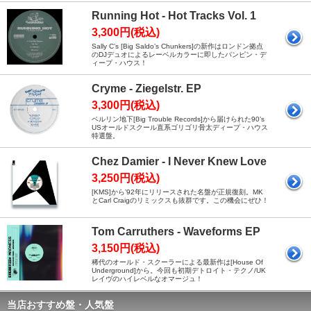
Running Hot - Hot Tracks Vol. 1
3,300円(税込)
Sally C’s [Big Saldo’s Chunkers]の新作はロンドン拠点
のDJデュオによるレーベルカラーに即したパンピン・デ
ィープ・ハウス！
Cryme - Ziegelstr. EP
3,300円(税込)
ベルリン地下[Big Trouble Records]から届けられた90’s
USオールドスクール直系ゴリゴリ骨太ディープ・ハウス
特選盤。
Chez Damier - I Never Knew Love
3,250円(税込)
[KMS]から’92年にリリースされた名盤が正規復刻。MK
とCarl Craigのリミックスも抜群です。この機会にぜひ！
Tom Carruthers - Waveforms EP
3,150円(税込)
稀代のオールド・スクーラーによる最新作は[House Of
Underground]から。今回も初期デトロイト・テクノ/UK
レイヴのハイレベルなオマージュ！
当店おすすめ盤・人気盤