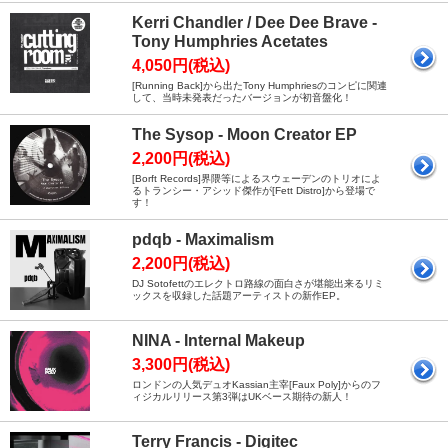
Kerri Chandler / Dee Dee Brave -
Tony Humphries Acetates
4,050円(税込)
[Running Back]から出たTony Humphriesのコンピに関連
して、当時未発表だったバージョンが初音盤化！
The Sysop - Moon Creator EP
2,200円(税込)
[Borft Records]界隈等によるスウェーデンのトリオによ
るトランシー・アシッド傑作が[Fett Distro]から登場で
す！
pdqb - Maximalism
2,200円(税込)
DJ Sotofettのエレクトロ路線の面白さが堪能出来るリミ
ックスを収録した話題アーティストの新作EP。
NINA - Internal Makeup
3,300円(税込)
ロンドンの人気デュオKassian主宰[Faux Poly]からのフ
ィジカルリリース第3弾はUKベース期待の新人！
Terry Francis - Digitec