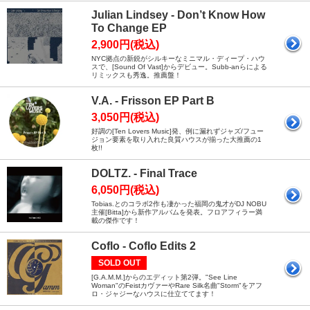
Julian Lindsey - Don’t Know How
To Change EP
2,900円(税込)
NYC拠点の新鋭がシルキーなミニマル・ディープ・ハウ
スで、[Sound Of Vast]からデビュー。Subb-anらによる
リミックスも秀逸。推薦盤！
V.A. - Frisson EP Part B
3,050円(税込)
好調の[Ten Lovers Music]発、例に漏れずジャズ/フュー
ジョン要素を取り入れた良質ハウスが揃った大推薦の1
枚!!
DOLTZ. - Final Trace
6,050円(税込)
Tobias.とのコラボ2作も凄かった福岡の鬼才がDJ NOBU
主催[Bitta]から新作アルバムを発表。フロアフィラー満
載の傑作です！
Coflo - Coflo Edits 2
SOLD OUT
[G.A.M.M.]からのエディット第2弾。"See Line
Woman"のFeistカヴァーやRare Silk名曲"Storm"をアフ
ロ・ジャジーなハウスに仕立ててます！