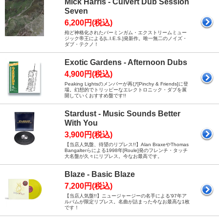
Mick Harris - Culvert Dub Session
Seven
6,200円(税込)
殆ど神格化されたバーミンガム・エクストリームミュー
ジック帝王による[L.I.E.S.]発新作。唯一無二のノイズ・
ダブ・テクノ！
Exotic Gardens - Afternoon Dubs
4,900円(税込)
Peaking Lightsのメンバーが再び[Pinchy & Friends]に登
場。幻想的でトリッピーなエレクトロニック・ダブを展
開していくおすすめ盤です!!
Stardust - Music Sounds Better
With You
3,900円(税込)
【当店人気盤、待望のリプレス!!】Alan BraxeやThomas
Bangalterらによる1998年[Roule]発のフレンチ・タッチ
大名盤が久々にリプレス。今なお最高です。
Blaze - Basic Blaze
7,200円(税込)
【当店人気盤!!】ニュージャージーの名手による'97年ア
ルバムが限定リプレス。名曲が詰まった今なお最高な1枚
です！