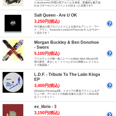
たJeroboamが待望の初アルバムを発表。普遍的な魅力溢
れるブギーやジャズファンクが詰まった良盤です!!
Salt Queen - Are U OK
3,250円(税込)
NYC拠点の新プロジェクトによる強力なアシッド・ワー
ク・アウト。Paranoid LondonやFrancois K.らがサポー
ト済みです！
Morgan Buckley & Ben Donohoe
- Sworx
5,100円(税込)
アイルランドの唯一無二レーベル[Wah Wah Wino]の待
望の新作、来ました！トリコじかけの実験エレクトロニ
クス陰謀論！
L.D.F. - Tribute To The Latin Kings
EP
3,400円(税込)
[Shadow Pressings]発、イタリアの匿名アクトによるデ
ビュー作。デトロイトの気鋭/古株や人気アクトBohm等
をフィーチャー！
ex_libris - 3
3,150円(税込)