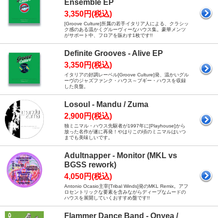
Ensemble EP
3,350円(税込)
[Groove Culture]所属の若手イタリア人による、クラシッ
ク感のある温かくグルーヴィーなハウス集。豪華メンツ
がサポート中、フロアを賑わす1枚です!!
Definite Grooves - Alive EP
3,350円(税込)
イタリアの好調レーベル[Groove Culture]発、温かいグル
ーヴのジャズファンク・ハウス～ブギー・ハウスを収録
した良盤。
Losoul - Mandu / Zuma
2,900円(税込)
独ミニマル・ハウス先駆者が1997年に[Playhouse]から
放った名作が遂に再発！やはりこの頃のミニマルはいつ
までも美味しいです。
Adultnapper - Monitor (MKL vs
BGSS rework)
4,050円(税込)
Antonio Ocasio主宰[Tribal Winds]発のMKL Remix。アフ
ロセントリックな要素を含みながらディープなムードの
ハウスを展開していくおすすめ盤です!!
Flammer Dance Band - Onyea /