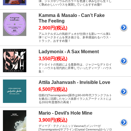
弾。ジャズやソウルのカラーを色濃く孕みながら生々し
く艶めかしいハウスを展開していくおすすめ盤!!
Kamma & Masalo - Can’t Fake
The Feeling
2,900円(税込)
アムステルダムの気鋭デュオが仕掛ける新レーベル第1
弾！ピークタイムを突き抜ける、多幸感溢れるハウス・
トラック。おすすめ盤！
Ladymonix - A Sax Moment
3,550円(税込)
デトロイトの気鋭による最新作は、ジャジーなデトロイ
ト・ハウスを現代的に昇華していったディープ・ハウス
集！
Attila Jahanvash - Invisible Love
6,500円(税込)
信頼の[Transmigration]新作は90-00年代フランクフルト
を拠点に活躍したセンス抜群イラン人アーティストによ
る2002年度傑作の再発！
Mario - Devil’s Hole Mine
3,900円(税込)
ディープ・テクノユニットVarunaのメンバーが
[Transmigration]サブライン[Crystal Ceremony]からソロ