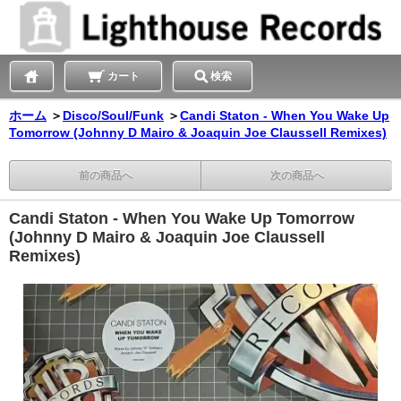
カート
検索
ホーム
＞
Disco/Soul/Funk
＞
Candi Staton - When You Wake Up
Tomorrow (Johnny D Mairo & Joaquin Joe Claussell Remixes)
前の商品へ
次の商品へ
Candi Staton - When You Wake Up Tomorrow
(Johnny D Mairo & Joaquin Joe Claussell
Remixes)