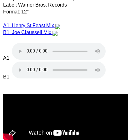
Label: Warner Bros. Records
Format: 12"
A1: Henry St Feast Mix
B1: Joe Claussell Mix
A1:
B1: