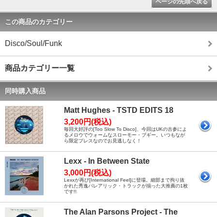
ページの先頭へ戻る
この商品のカテゴリー
Disco/Soul/Funk
商品カテゴリー一覧
同時購入商品
Matt Hughes - TSTD EDITS 18
3,200円(税込)
毎回大好評の[Too Slow To Disco]、今回はUKの古参によ
るメロウでウォームなスローモー・ブギー。いつもなが
ら限定プレスなのでお見逃しなく！
Lexx - In Between State
3,000円(税込)
Lexxが再び[International Feel]に登場。細部まで拘り抜
かれた秀逸バレアリック・トラックが揃った大推薦の1枚
です!!
The Alan Parsons Project - The