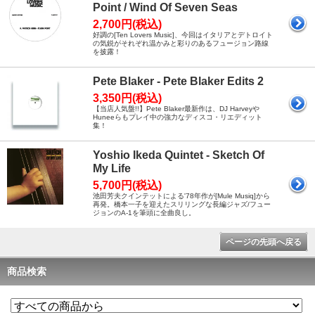
Point / Wind Of Seven Seas
2,700円(税込)
好調の[Ten Lovers Music]、今回はイタリアとデトロイト
の気鋭がそれぞれ温かみと彩りのあるフュージョン路線
を披露！
Pete Blaker - Pete Blaker Edits 2
3,350円(税込)
【当店人気盤!!】Pete Blaker最新作は、DJ Harveyや
Huneeらもプレイ中の強力なディスコ・リエディット
集！
Yoshio Ikeda Quintet - Sketch Of
My Life
5,700円(税込)
池田芳夫クインテットによる'78年作が[Mule Musiq]から
再発。橋本一子を迎えたスリリングな長編ジャズ/フュー
ジョンのA-1を筆頭に全曲良し。
ページの先頭へ戻る
商品検索