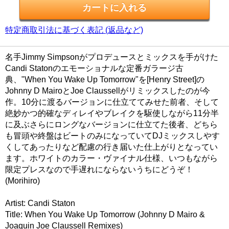
特定商取引法に基づく表記 (返品など)
名手Jimmy Simpsonがプロデュースとミックスを手がけた
Candi Statonのエモーショナルな定番ガラージ古
典、"When You Wake Up Tomorrow"を[Henry Street]の
Johnny D MairoとJoe Claussellがリミックスしたのが今
作。10分に渡るバージョンに仕立ててみせた前者、そして
絶妙かつ的確なディレイやブレイクを駆使しながら11分半
に及ぶさらにロングなバージョンに仕立てた後者、どちら
も冒頭や終盤はビートのみになっていてDJミックスしやす
くしてあったりなど配慮の行き届いた仕上がりとなってい
ます。ホワイトのカラー・ヴァイナル仕様、いつもながら
限定プレスなので手遅れにならないうちにどうぞ！
(Morihiro)
Artist: Candi Staton
Title: When You Wake Up Tomorrow (Johnny D Mairo &
Joaquin Joe Claussell Remixes)