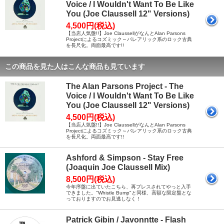
Voice / I Wouldn't Want To Be Like
You (Joe Claussell 12" Versions)
4,500円(税込)
【当店人気盤!!】Joe ClaussellがなんとAlan Parsons
Projectによるコズミック～バレアリック系のロック古典
を長尺化。両面最高です!!
この商品を見た人はこんな商品も見ています
The Alan Parsons Project - The
Voice / I Wouldn't Want To Be Like
You (Joe Claussell 12" Versions)
4,500円(税込)
【当店人気盤!!】Joe ClaussellがなんとAlan Parsons
Projectによるコズミック～バレアリック系のロック古典
を長尺化。両面最高です!!
Ashford & Simpson - Stay Free
(Joaquin Joe Claussell Mix)
8,500円(税込)
今年序盤に出ていたこちら、再プレスされてやっと入手
できました。"Whistle Bump"と同様、高額な限定盤とな
っておりますのでお見逃しなく！
Patrick Gibin / Javonntte - Flash