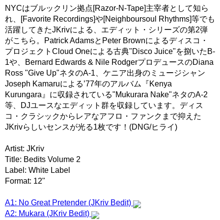
NYCはブルックリン拠点[Razor-N-Tape]主宰者として知ら
れ、[Favorite Recordings]や[Neighboursoul Rhythms]等でも
活躍してきたJKrivによる、エディット・シリーズの第2弾
がこちら。Patrick AdamsとPeter Brownによるディスコ・
プロジェクトCloud Oneによる古典"Disco Juice"を捌いたB-
1や、Bernard Edwards & Nile RodgerプロデュースのDiana
Ross "Give Up"ネタのA-1、ケニア出身のミュージシャン
Joseph Kamaruによる’77年のアルバム『Kenya
Kurungara』に収録されている"Mukurara Nake"ネタのA-2
等、DJユースなエディット群を収録しています。ディス
コ・クラシックからレアなアフロ・ファンクまで抑えた
JKrivらしいセンスが光る1枚です！(DNG/ヒライ)
Artist: JKriv
Title: Bedits Volume 2
Label: White Label
Format: 12"
A1: No Great Pretender (JKriv Bedit)
A2: Mukara (JKriv Bedit)