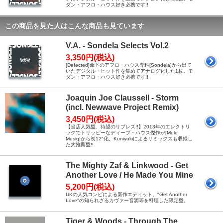
ダン・アフロ・ハウス好き必携です!!
この商品を見た人はこんな商品も見ています
V.A. - Sondela Selects Vol.2
3,350円(税込)
[Defected]傘下のアフロ・ハウス専科[Sondela]から出て
いたデジタル・ヒット作を集めてアナログ化した1枚。モ
ダン・アフロ・ハウス好き必携です!!
Joaquin Joe Claussell - Storm
(incl. Newwave Project Remix)
3,450円(税込)
【当店人気盤、待望のリプレス!!】2013年のエレクトリ
ックでトリッピーなディープ・ハウス傑作が[Mule
Musiq]から初12"化。Kuniyukiによるリミックスも収録し
た大推薦盤!!
The Mighty Zaf & Linkwood - Get
Another Love / He Made You Mine
5,200円(税込)
UKの人気コンビによる新作エディット。"Get Another
Love"の知られざるカヴァー音源等を料理した限定盤。
Tiger & Woods - Through The