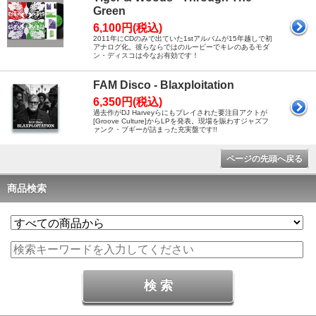
Green
6,100円(税込)
2011年にCDのみで出ていた1stアルバムが15年越しで初
アナログ化。彼らならではのルーピーでキレのあるモダ
ン・ディスコは今なお有効です！
FAM Disco - Blaxploitation
6,350円(税込)
過去作がDJ Harveyらにもプレイされた要注目アクトが
[Groove Culture]からLPを発表。現場を賑わすジャズフ
ァンク・ブギーが詰まった充実盤です!!
ページの先頭へ戻る
商品検索