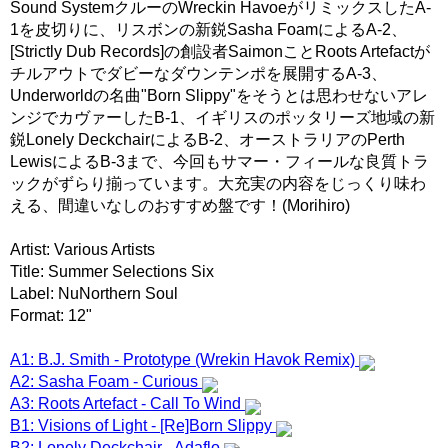
Sound SystemクルーのWreckin HavoeがリミックスしたA-
1を皮切りに、リスボンの新鋭Sasha FoamによるA-2、
[Strictly Dub Records]の創設者SaimonことRoots Artefactが
チルアウトでダビーなダウンテンポを展開するA-3、
Underworldの名曲"Born Slippy"をそうとは思わせないアレ
ンジでカヴァーしたB-1、イギリスのポッタリーズ地域の新
鋭Lonely DeckchairによるB-2、オーストラリアのPerth
LewisによるB-3まで、今回もサマー・フィールな良質トラ
ックがずらり揃っています。大充実の内容をじっくり味わ
える、間違いなしのおすすめ盤です！(Morihiro)
Artist: Various Artists
Title: Summer Selections Six
Label: NuNorthern Soul
Format: 12"
A1: B.J. Smith - Prototype (Wrekin Havok Remix)
A2: Sasha Foam - Curious
A3: Roots Artefact - Call To Wind
B1: Visions of Light - [Re]Born Slippy
B2: Lonely Deckchair - Adaflo