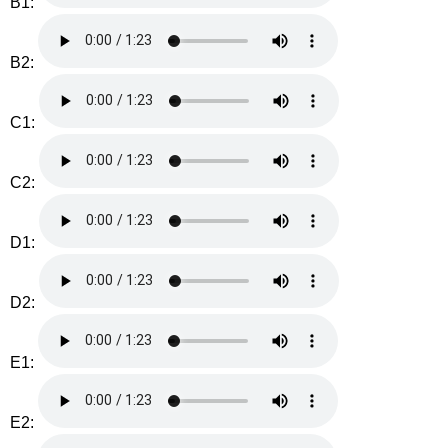
B1:
B2:
C1:
C2:
D1:
D2:
E1:
E2: