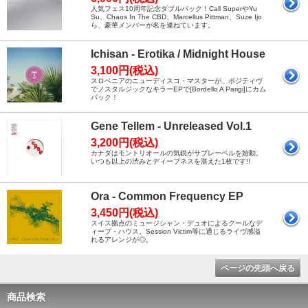
人気フェス10周年記念ダブルパック！Call SuperやYu
Su、Chaos In The CBD、Marcellus Pittman、Suze Ijo
ら、豪華メンバーが名を連ねています。
Ichisan - Erotika / Midnight House
3,100円(税込)
スロベニアのニューディスコ・マスターが、ポジティヴ
でノスタルジックなキラーEPで[Bordello A Parigi]にカム
バック！
Gene Tellem - Unreleased Vol.1
3,200円(税込)
カナダはモントリオールの気鋭がサブレーベルを始動。
いつも以上の渋みとディープネスを湛えた1枚です!!
Ora - Common Frequency EP
3,450円(税込)
スイス拠点のミュージシャン・デュオによるクールなデ
ィープ・ハウス。Session Victim等に通じるライヴ感溢
れるアレンジが◎。
ページの先頭へ戻る
商品検索