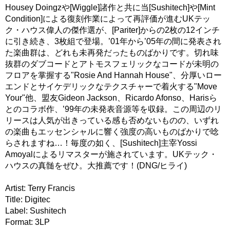
Housey Doingzや[Wiggle]諸作と共に当[Sushitech]や[Mint
Condition]による復刻作業によって再評価が進むUKテッ
ク・ハウス偉人の傑作選が、[Pariter]からの2枚の12インチ
に引き続き、3枚組で登場。’01年から’05年の間に発表され
た楽曲群は、どれも未再発だったものばかりです。切れ味
抜群のダブコードとアトモスフェリックなコードが未明の
フロアを掌握する"Rosie And Hannah House"、分厚いロー
エンドとサイケデリックなテクスチャーで着火する"Move
Your"他、盟友Gideon Jackson、Ricardo Afonso、Harisら
とのコラボ作、’99年の未発表音源等を収録。この周辺のリ
リースは人気が出きっている感も否めないものの、いずれ
の楽曲もエッセンシャルに響く強度の高いものばかりで唸
らされますね…！毎度の如く、[Sushitech]主宰Yossi
Amoyalによるリマスターが施されています。UKテック・
ハウスの真髄をぜひ。大推薦です！(DNG/ヒライ)
Artist: Terry Francis
Title: Digitec
Label: Sushitech
Format: 3LP