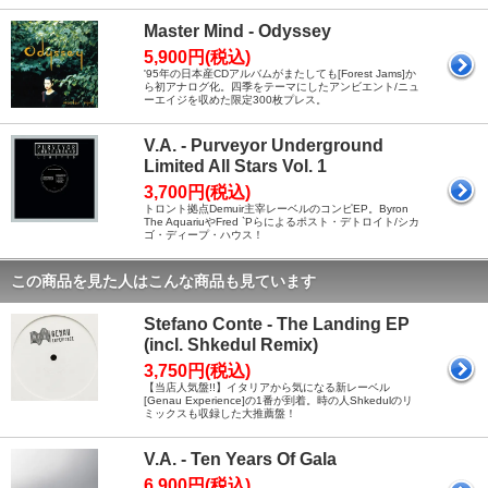
Master Mind - Odyssey
5,900円(税込)
'95年の日本産CDアルバムがまたしても[Forest Jams]か
ら初アナログ化。四季をテーマにしたアンビエント/ニュ
ーエイジを収めた限定300枚プレス。
V.A. - Purveyor Underground
Limited All Stars Vol. 1
3,700円(税込)
トロント拠点Demuir主宰レーベルのコンピEP。Byron
The AquariuやFred `Pらによるポスト・デトロイト/シカ
ゴ・ディープ・ハウス！
この商品を見た人はこんな商品も見ています
Stefano Conte - The Landing EP
(incl. Shkedul Remix)
3,750円(税込)
【当店人気盤!!】イタリアから気になる新レーベル
[Genau Experience]の1番が到着。時の人Shkedulのリ
ミックスも収録した大推薦盤！
V.A. - Ten Years Of Gala
6,900円(税込)