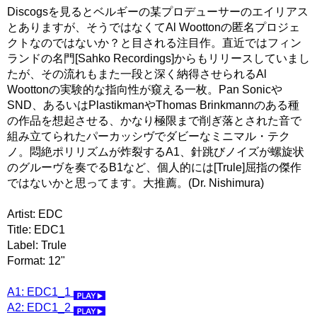
Discogsを見るとベルギーの某プロデューサーのエイリアス
とありますが、そうではなくてAl Woottonの匿名プロジェ
クトなのではないか？と目される注目作。直近ではフィン
ランドの名門[Sahko Recordings]からもリリースしていまし
たが、その流れもまた一段と深く納得させられるAl
Woottonの実験的な指向性が窺える一枚。Pan Sonicや
SND、あるいはPlastikmanやThomas Brinkmannのある種
の作品を想起させる、かなり極限まで削ぎ落とされた音で
組み立てられたパーカッシヴでダビーなミニマル・テク
ノ。悶絶ポリリズムが炸裂するA1、針跳びノイズが螺旋状
のグルーヴを奏でるB1など、個人的には[Trule]屈指の傑作
ではないかと思ってます。大推薦。(Dr. Nishimura)
Artist: EDC
Title: EDC1
Label: Trule
Format: 12"
A1: EDC1_1
A2: EDC1_2