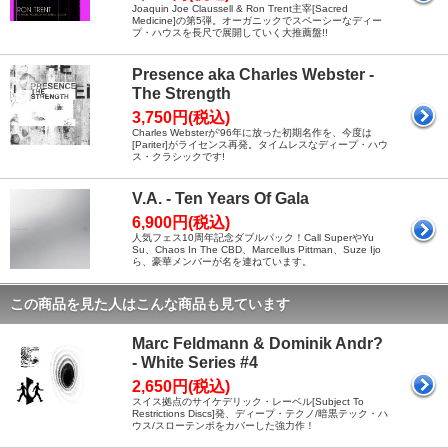
Joaquin Joe Claussell & Ron Trent主宰[Sacred
Medicine]の第5弾。オーガニックでスペーシーなディー
プ・ハウスを長尺で展開していく大推薦盤!!
Presence aka Charles Webster -
The Strength
3,750円(税込)
Charles Websterが'96年に放った初期名作を、今度は
[Pariter]がライセンス再発。タイムレスなディープ・ハウ
ス・クラシックです!
V.A. - Ten Years Of Gala
6,900円(税込)
人気フェス10周年記念ダブルパック！Call SuperやYu
Su、Chaos In The CBD、Marcellus Pittman、Suze Ijo
ら、豪華メンバーが名を連ねています。
この商品を見た人はこんな商品も見ています
Marc Feldmann & Dominik Andr?
- White Series #4
2,650円(税込)
スイス拠点のサイケデリック・レーベル[Subject To
Restrictions Discs]発、ディープ・テクノ/暗黒テック・ハ
ウス/スローテンポをカバーした強力作！