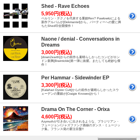
Shed - Rave Echoes
5,950円(税込)
ベルリン・テクノを代表する重鎮Ren? Pawlowitzによる
新作アルバムが[Dekmantel]から。パーティーへの愛に満
ちたShed印全開傑作！
Naone / denial - Conversations in
Dreams
3,000円(税込)
[down2earth]からの前作も素晴らしかったコンビがロン
ドン新興[Braintickle]第一弾に抜擢。またしても絶妙な傑
作！
Per Hammar - Sidewinder EP
3,300円(税込)
[Kalahari Oyster Cult]からの前作が素晴らしかったスウ
ェーデンの重鎮が[Craigie Knowes]から！
Drama On The Corner - Orixa
4,600円(税込)
Azymuthが引き合いに出されるような、ブラジリアン・
フュージョン/ジャズファンク路線のダンス・ミュージッ
ク集。フランス発の要注目盤!!