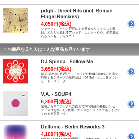
pdqb - Direct Hits (incl. Roman
Flugel Remixes)
4,050円(税込)
ジャーマン・テクノ巨匠による秀逸なリミックスを収
録。どんどん捻れるアシッド・エレクトロや、多幸感溢
れるシンセ・ディスコ！
この商品を見た人はこんな商品も見ています
DJ Spinna - Follow Me
3,650円(税込)
[G.A.M.M.]の第1弾として出ていたRed Astaireの名曲を
料理するシリーズの最終章は、DJ Spinnaによるダウン
ビート・リワーク
V.A. - SOUP4
6,350円(税込)
定番からマニアックな方面まで80's路線の各種シンセ・
ディスコを捌いた2枚組。ナイスなチョイスで楽しませて
くれる充実盤です!!
Delfonic - Berlin Reworks 3
4,100円(税込)
PrinceとMiles Davisの音源を、Delfonicがしっとりジャ