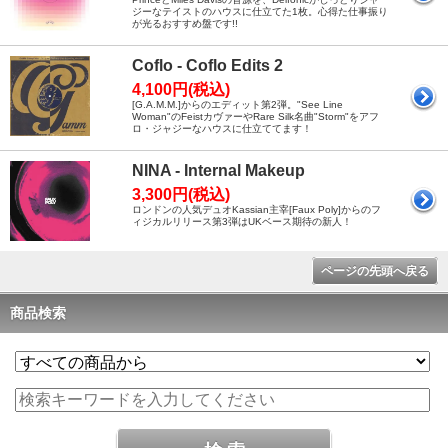
ジーなテイストのハウスに仕立てた1枚。心得た仕事振り
が光るおすすめ盤です!!
Coflo - Coflo Edits 2
4,100円(税込)
[G.A.M.M.]からのエディット第2弾。"See Line
Woman"のFeistカヴァーやRare Silk名曲"Storm"をアフ
ロ・ジャジーなハウスに仕立ててます！
NINA - Internal Makeup
3,300円(税込)
ロンドンの人気デュオKassian主宰[Faux Poly]からのフ
ィジカルリリース第3弾はUKベース期待の新人！
ページの先頭へ戻る
商品検索