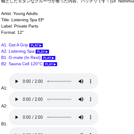
軸としたモダンなグルーヴが整った内容、バッチリです！(Dr. Nishimur
Artist: Young Adults
Title: Listening Spa EP
Label: Private Parts
Format: 12"
A1: Get A Grip
A2: Listening Spa
B1: G-mate (In Rest)
B2: Sauna Cell 120°C
A1:
A2:
B1: