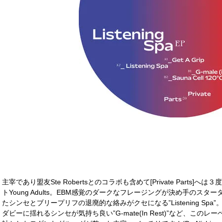
主宰であり盟友Ste Robertsとのコラボも含めて[Private Part
トYoung Adults。EBM感覚のダークなフレージングが決め手のスターター
たシンセとブリープリフの退廃的な絡みがクセになる”Listening Sp
ダビーに揺れるシンセが気持ち良い”G-mate(In Rest)”など、こ