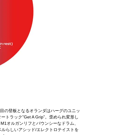
s]へは３度目の登板となるオランダはハーグのユニッ
トラック”Get A Grip”。歪められ変形し
a”。M1オルガンリフとバウンシーなドラム、
のレーベルらしいアシッド/エレクトロテイストを