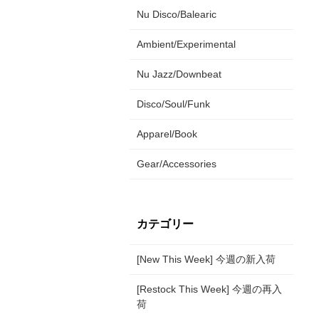
Nu Disco/Balearic
Ambient/Experimental
Nu Jazz/Downbeat
Disco/Soul/Funk
Apparel/Book
Gear/Accessories
カテゴリー
[New This Week] 今週の新入荷
[Restock This Week] 今週の再入
荷