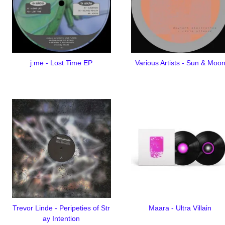
j:me - Lost Time EP
Various Artists - Sun & Moo
Trevor Linde - Peripeties of Str
Maara - Ultra Villain
ay Intention