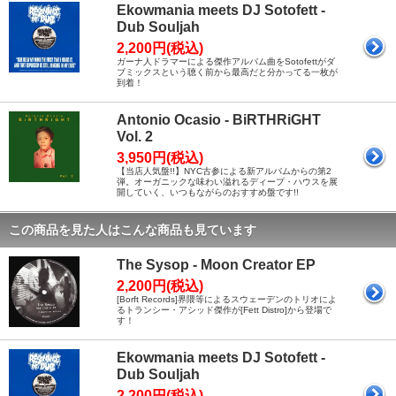
Ekowmania meets DJ Sotofett -
Dub Souljah
2,200円(税込)
ガーナ人ドラマーによる傑作アルバム曲をSotofettがダ
ブミックスという聴く前から最高だと分かってる一枚が
到着！
Antonio Ocasio - BiRTHRiGHT
Vol. 2
3,950円(税込)
【当店人気盤!!】NYC古参による新アルバムからの第2
弾。オーガニックな味わい溢れるディープ・ハウスを展
開していく、いつもながらのおすすめ盤です!!
この商品を見た人はこんな商品も見ています
The Sysop - Moon Creator EP
2,200円(税込)
[Borft Records]界隈等によるスウェーデンのトリオによ
るトランシー・アシッド傑作が[Fett Distro]から登場で
す！
Ekowmania meets DJ Sotofett -
Dub Souljah
2,200円(税込)