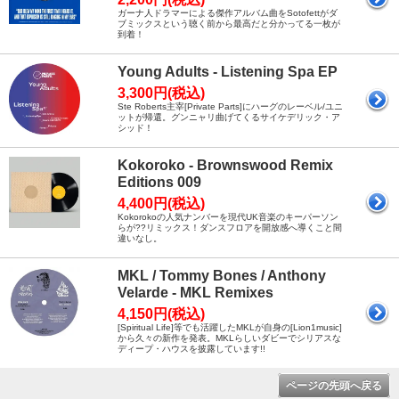
ガーナ人ドラマーによる傑作アルバム曲をSotofettがダ
ブミックスという聴く前から最高だと分かってる一枚が
到着！
Young Adults - Listening Spa EP
3,300円(税込)
Ste Roberts主宰[Private Parts]にハーグのレーベル/ユニ
ットが帰還。グンニャリ曲げてくるサイケデリック・ア
シッド！
Kokoroko - Brownswood Remix
Editions 009
4,400円(税込)
Kokorokoの人気ナンバーを現代UK音楽のキーパーソン
らが??リミックス！ダンスフロアを開放感へ導くこと間
違いなし。
MKL / Tommy Bones / Anthony
Velarde - MKL Remixes
4,150円(税込)
[Spiritual Life]等でも活躍したMKLが自身の[Lion1music]
から久々の新作を発表。MKLらしいダビーでシリアスな
ディープ・ハウスを披露しています!!
ページの先頭へ戻る