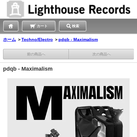
カート
検索
ホーム
＞
Techno/Electro
＞
pdqb - Maximalism
前の商品へ
次の商品へ
pdqb - Maximalism