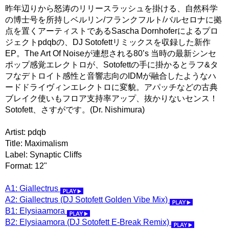
昨年辺りから怒涛のリリースラッシュを掛ける、自然科学
の博士号を所持しベルリン/フランクフルト/バルセロナに拠
点を置くアーティストであるSascha Dornhoferによるプロ
ジェクトpdqbの、DJ Sotofettリミックスを収録した新作
EP。The Art Of Noiseが連想される80’s 当時の最新シンセ
ポップ感覚エレクトロが、Sotofettの手に掛かるとラフ&タ
フなデトロイト感性と音響志向のIDMが融合したようなハ
ードドライヴィンエレクトロに変貌。アパッチなどの古典
ブレイク使いもフロア支持率アップ、抜かりないセンス！
Sotofett、さすがです。(Dr. Nishimura)
Artist: pdqb
Title: Maximalism
Label: Synaptic Cliffs
Format: 12"
A1: Giallectrus
A2: Giallectrus (DJ Sotofett Golden Vibe Mix)
B1: Elysiaamora
B2: Elysiaamora (DJ Sotofett E-Break Remix)