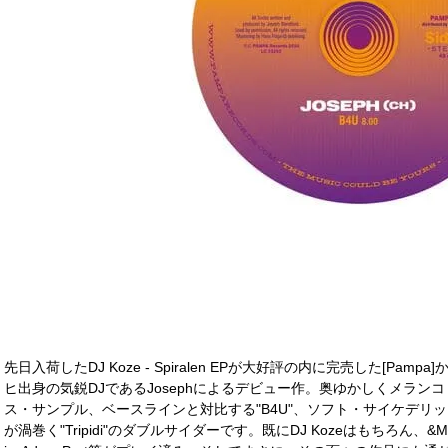
先日入荷したDJ Koze - Spiralen EPが大好評の内に完売した[P
ヒ出身の気鋭DJであるJosephによるデビュー作。奥ゆかしくメラ
ス・サンプル、ベースラインと対比する"B4U"、ソフト・サイケデリ
が渦巻く"Tripidi"のダブルサイダーです。既にDJ Kozeはもちろん、&MEやRo