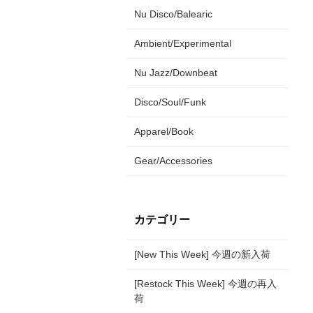
Nu Disco/Balearic
Ambient/Experimental
Nu Jazz/Downbeat
Disco/Soul/Funk
Apparel/Book
Gear/Accessories
カテゴリー
[New This Week] 今週の新入荷
[Restock This Week] 今週の再入
荷