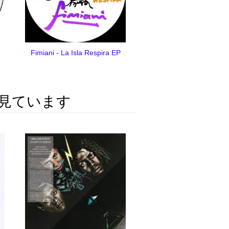
Fimiani - La Isla Respira EP
見ています