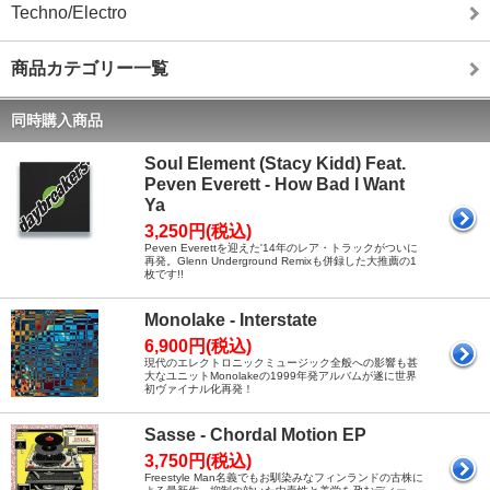
Techno/Electro
商品カテゴリー一覧
同時購入商品
Soul Element (Stacy Kidd) Feat.
Peven Everett - How Bad I Want
Ya
3,250円(税込)
Peven Everettを迎えた'14年のレア・トラックがついに
再発。Glenn Underground Remixも併録した大推薦の1
枚です!!
Monolake - Interstate
6,900円(税込)
現代のエレクトロニックミュージック全般への影響も甚
大なユニットMonolakeの1999年発アルバムが遂に世界
初ヴァイナル化再発！
Sasse - Chordal Motion EP
3,750円(税込)
Freestyle Man名義でもお馴染みなフィンランドの古株に