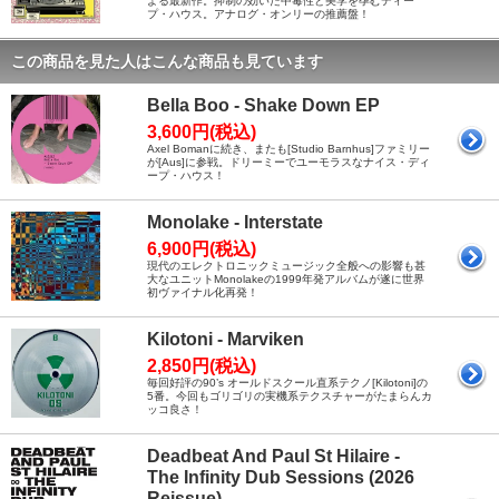
よる最新作。抑制の効いた中毒性と美学を孕むディー
プ・ハウス。アナログ・オンリーの推薦盤！
この商品を見た人はこんな商品も見ています
Bella Boo - Shake Down EP
3,600円(税込)
Axel Bomanに続き、またも[Studio Barnhus]ファミリー
が[Aus]に参戦。ドリーミーでユーモラスなナイス・ディ
ープ・ハウス！
Monolake - Interstate
6,900円(税込)
現代のエレクトロニックミュージック全般への影響も甚
大なユニットMonolakeの1999年発アルバムが遂に世界
初ヴァイナル化再発！
Kilotoni - Marviken
2,850円(税込)
毎回好評の90’s オールドスクール直系テクノ[Kilotoni]の
5番。今回もゴリゴリの実機系テクスチャーがたまらんカ
ッコ良さ！
Deadbeat And Paul St Hilaire -
The Infinity Dub Sessions (2026
Reissue)