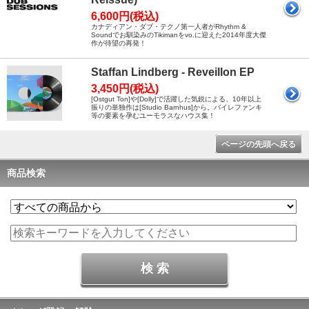
6,600円(税込)
カナディアン・ダブ・テクノ第一人者がRhythm &
Soundでお馴染みのTikimanをvo.に迎えた2014年度大傑
作が待望の再発！
Staffan Lindberg - Reveillon EP
3,450円(税込)
[Ostgut Ton]や[Dolly]で活躍した気鋭による、10年以上
振りの単独作は[Studio Barnhus]から。バイレファンキ
等の要素を孕むユーモラスなハウス集！
ページの先頭へ戻る
商品検索