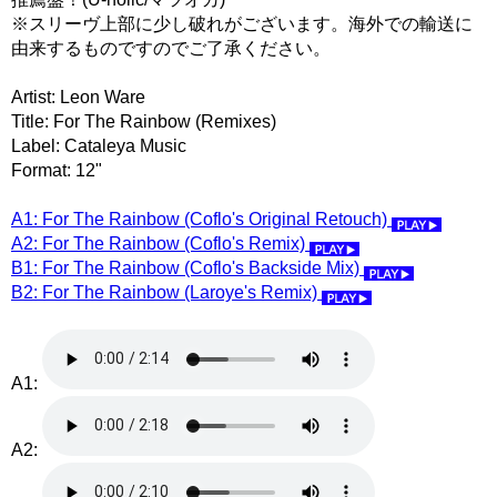
※スリーヴ上部に少し破れがございます。海外での輸送に
由来するものですのでご了承ください。
Artist: Leon Ware
Title: For The Rainbow (Remixes)
Label: Cataleya Music
Format: 12"
A1: For The Rainbow (Coflo's Original Retouch)
A2: For The Rainbow (Coflo's Remix)
B1: For The Rainbow (Coflo's Backside Mix)
B2: For The Rainbow (Laroye's Remix)
A1:
A2: