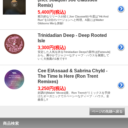
Remix)
5,400円(税込)
精力的なリリースが続くJoe Claussellが今度は"Hit And
Run"を13分のバージョンへと料理。A面にはWalter
Gibbons Mixも併録!
Trinidadian Deep - Deep Rooted
Isle
3,300円(税込)
安定した人気を誇るTrinidadian Deepの新作は[Fatsouls]
から。爽やかでジャジーなディープ・ハウスを展開して
いく大推薦の1枚です!!
Cee ElAssaad & Sabrina Chyld -
The Time Is Here (Ron Trent
Remixes)
3,250円(税込)
好調の[Makin' Moves]発、Ron Trentがリミックスを手掛
けたオーガニックでスペーシーなディープ・ハウス。全
曲良し!!
ページの先頭へ戻る
商品検索