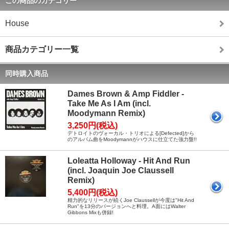
この商品のカテゴリー
House
商品カテゴリー一覧
同時購入商品
Dames Brown & Amp Fiddler -
Take Me As I Am (incl.
Moodymann Remix)
3,250円(税込)
デトロイトのヴォーカル・トリオによる[Defected]から
のアルバム曲をMoodymannがハウスに仕立てた強力盤!!
Loleatta Holloway - Hit And Run
(incl. Joaquin Joe Claussell
Remix)
5,400円(税込)
精力的なリリースが続くJoe Claussellが今度は"Hit And
Run"を13分のバージョンへと料理。A面にはWalter
Gibbons Mixも併録!