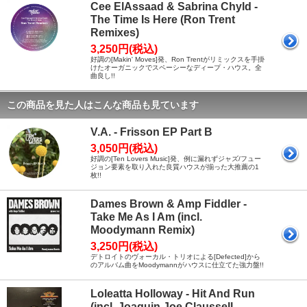
Cee ElAssaad & Sabrina Chyld -
The Time Is Here (Ron Trent
Remixes)
3,250円(税込)
好調の[Makin' Moves]発、Ron Trentがリミックスを手掛
けたオーガニックでスペーシーなディープ・ハウス。全
曲良し!!
この商品を見た人はこんな商品も見ています
V.A. - Frisson EP Part B
3,050円(税込)
好調の[Ten Lovers Music]発、例に漏れずジャズ/フュー
ジョン要素を取り入れた良質ハウスが揃った大推薦の1
枚!!
Dames Brown & Amp Fiddler -
Take Me As I Am (incl.
Moodymann Remix)
3,250円(税込)
デトロイトのヴォーカル・トリオによる[Defected]から
のアルバム曲をMoodymannがハウスに仕立てた強力盤!!
Loleatta Holloway - Hit And Run
(incl. Joaquin Joe Claussell