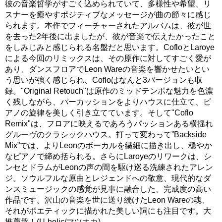
彼の音楽哲学がすごく込められていて、多様性や希望、リ
スナーを癒やすポジティブなメッセージが曲の節々に感じ
られます。本作でフィーチャーされたアルバムは、彼が世
を去った2年後に出ましたが、彼が音楽で伝えたかったこと
をしみじみと感じられる名盤だと思います。CofloとLaroye
による今回のリミックスは、その原作に対してすごく愛が
あり、ダンスフロアでLeon Wareの音楽を響かせたいとい
う思いが強く感じられ、Cofloはなんと3バージョンも収
録。"Original Retouch"は原作のミッドテンポな魅力を色濃
く残しながら、パーカッションをよりハウスに仕立て、ピ
アノの旋律を美しく引き立てています。そして"Coflo
Remix"は、フロアに映えるであろうパッションある横揺れ
グルーヴのクラシックハウス。打って変わって”Backside
Mix”では、よりLeonのボーカルを繊細に描き出し、穏やか
なピアノで締め括られる。さらにLaroyeのリワークは、シ
ンセとドラムがLeonの声の間を駆け巡る洗練されたアレン
ジ。ソウルフルな原曲とレジェンドへの敬意、現代的なダ
ンスミュージックの感覚が見事に融合した、完成度の高い
作品です。沢山の音楽を世に送り続けたLeon Wareの魂、
それがポエティックに描かれた美しい詞にも注目です。大
推薦盤！(U-holic/マツオカ)