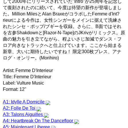
して2000年にリリースされていた"Intro"が25周年を記念し
て復刻されたのに続いて、今度は待望の新作が登場しまし
た。Million MilesとAlan BraxeがコラボしたFemme d'Int?
rieurによる今作は、女性シンガーをメインに据えて洗練さ
れたシンセ・ポップ/ブギーを収録。さらに、B面ではそれ
を古参Shakdownと[Razor-N-Tape]のJKrivがリミックス。原
曲の魅力を引き立てながら、程よいさじ加減でダンス・フ
ロア向きなトラックへと仕上げています。ここから始まる
新章、大いに期待したいですね！ 限定300枚プレス、アナ
ログ・オンリー。(Morihiro)
Artist: Femme D'Interieur
Title: Femme D'Interieur
Label: Vulture Music
Format: 12"
A1: Idylle A Domicile
A2: Folle De Toi
A3: Talons Aiguilles
A4: Heartbreak On The Dancefloor
A5: Maintenant Liberee