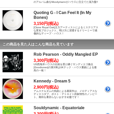
のアルバム曲をMoodymannがハウスに仕立てた強力盤!!
Quoting G - I Can Feel It (In My
Bones)
3,150円(税込)
[Clone Royal Oak]主力アーティストによるミステリアス
な変名プロジェクト。明け方に浸透するドリーミーで感
傷的なディープ・ハウス！
この商品を見た人はこんな商品も見ています
Rob Pearson - Oddly Mangled EP
3,300円(税込)
US西海岸ハウスの伝統を受け継ぐサンディエゴ拠点
[Goodtunes]の第3弾はUKテック・ハウス重鎮による最
高の一枚！
Kennedy - Dream 5
2,900円(税込)
アムステルダムの気鋭による最新作は、メロディアスな
ディスコダブ、ポスト・デトロイト的叙情性のノンビー
ト。期待を裏切らないおすすめ盤です！
Souldynamic - Equatoriale
3,300円(税込)