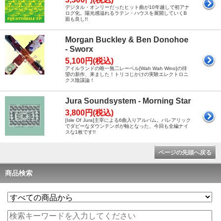
デジタル・オンリーだったヒット曲が10年越しで初アナ
ログ化。陽光感溢れるラテン・ハウスを展開していくB
面も良し!!
Morgan Buckley & Ben Donohoe
- Sworx
5,100円(税込)
アイルランドの唯一無二レーベル[Wah Wah Wino]の待
望の新作、来ました！トリコじかけの実験エレクトロニ
クス陰謀論！
Jura Soundsystem - Morning Star
3,800円(税込)
[Isle Of Jura]主宰による6曲入りアルバム。バレアリック
でダビーなダウンテンポが軸となった、今回も全編ナイ
スな1枚です!!
ページの先頭へ戻る
商品検索