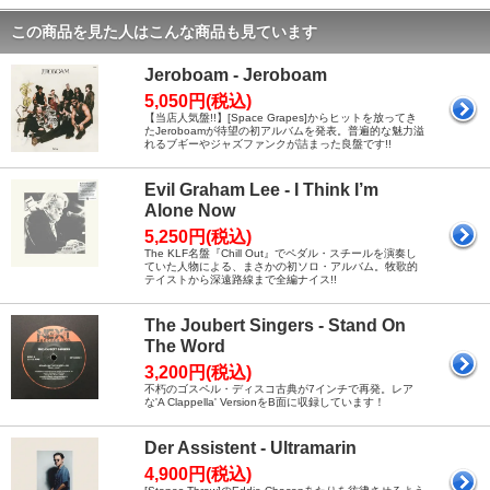
この商品を見た人はこんな商品も見ています
Jeroboam - Jeroboam
5,050円(税込)
【当店人気盤!!】[Space Grapes]からヒットを放ってき
たJeroboamが待望の初アルバムを発表。普遍的な魅力溢
れるブギーやジャズファンクが詰まった良盤です!!
Evil Graham Lee - I Think I’m
Alone Now
5,250円(税込)
The KLF名盤『Chill Out』でペダル・スチールを演奏し
ていた人物による、まさかの初ソロ・アルバム。牧歌的
テイストから深遠路線まで全編ナイス!!
The Joubert Singers - Stand On
The Word
3,200円(税込)
不朽のゴスペル・ディスコ古典が7インチで再発。レア
な'A Clappella' VersionをB面に収録しています！
Der Assistent - Ultramarin
4,900円(税込)