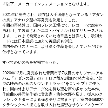
※以下、メーカーインフォメーションとなります。
2021年に発売され、現在は入手困難となっている『アダン
の風』アナログ盤の再発売も決定しました。
今回の再発盤は、国内プレス工場にて、レコードの廃材を
再利用して製造されたエコ・バイナル仕様でリリースされ
ます。これまで発売されていた通常盤とは異なり、歌詞カ
ードには日本語詞に加えて英語詞も併記。
国内外のリスナーに、より深く作品を楽しんでいただける
仕様となっています。
すべてのいのちを祝福するうた。
2020年12月に発売された青葉市子7枚目のオリジナル アル
バム『アダンの風』のアナログ盤が2枚組で発売決定。“架
空の映画のためのサウンドトラック”をコンセプトに作ら
れ、国内外よりアナログ化を待ち望む声の多かった本作。
作編曲の共同制作者に音楽家・梅林太郎を迎え、従来のク
ラシックギターによる弾き語りに留まらず 、室内楽編成や
クラシックへの接近を取り入れた濃密なサウンドスケープ