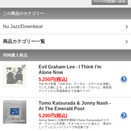
ページの先頭へ戻る
この商品のカテゴリー
Nu Jazz/Downbeat
商品カテゴリー一覧
同時購入商品
Evil Graham Lee - I Think I’m
Alone Now
5,250円(税込)
The KLF名盤『Chill Out』でペダル・スチールを演奏し
ていた人物による、まさかの初ソロ・アルバム。牧歌的
テイストから深遠路線まで全編ナイス!!
Tomo Katsurada & Jonny Nash -
At The Emerald Pool
5,200円(税込)
Jonny Nashと元幾何学模様のTomo Katsuradaがコラ
ボ・アルバムを発表。ギターをメインに据えた、奥ゆか
しいアンビエント/フォーク作品集です。