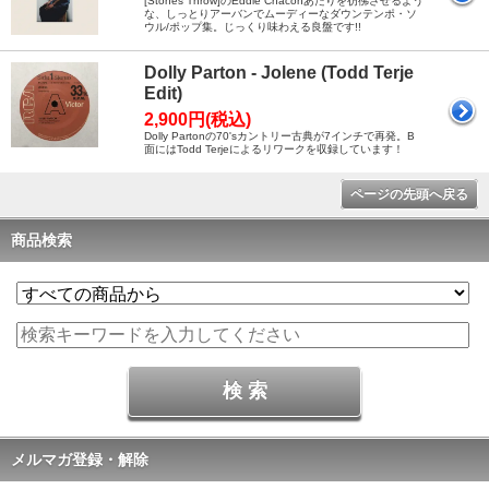
[Stones Throw]のEddie Chaconあたりを彷彿させるよう
な、しっとりアーバンでムーディーなダウンテンポ・ソ
ウル/ポップ集。じっくり味わえる良盤です!!
Dolly Parton - Jolene (Todd Terje
Edit)
2,900円(税込)
Dolly Partonの70'sカントリー古典が7インチで再発。B
面にはTodd Terjeによるリワークを収録しています！
ページの先頭へ戻る
商品検索
メルマガ登録・解除