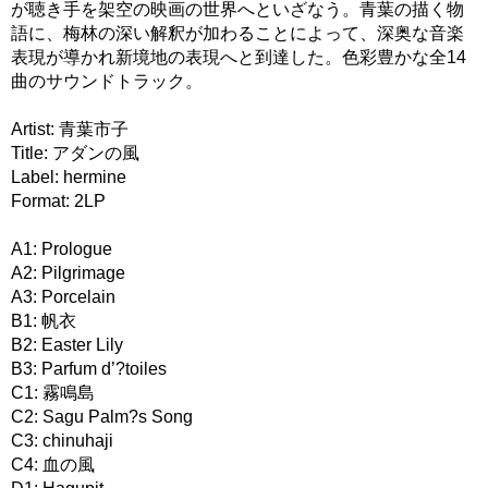
が聴き手を架空の映画の世界へといざなう。青葉の描く物
語に、梅林の深い解釈が加わることによって、深奥な音楽
表現が導かれ新境地の表現へと到達した。色彩豊かな全14
曲のサウンドトラック。
Artist: 青葉市子
Title: アダンの風
Label: hermine
Format: 2LP
A1: Prologue
A2: Pilgrimage
A3: Porcelain
B1: 帆衣
B2: Easter Lily
B3: Parfum d’?toiles
C1: 霧鳴島
C2: Sagu Palm?s Song
C3: chinuhaji
C4: 血の風